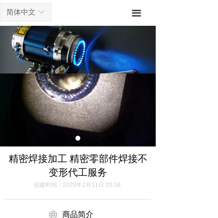
首页
简体中文
ꀅ
끀
激光焊接加工
激光打标加工
激光刻字加工
激光技术
联系我们
精密焊接加工 精密零部件焊接不
变形代工服务
创建时间：
2020年2月11日
20:06
ꁵ
商品简介